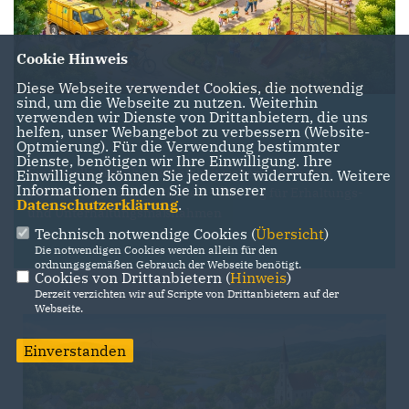
Cookie Hinweis
Diese Webseite verwendet Cookies, die notwendig
sind, um die Webseite zu nutzen. Weiterhin
verwenden wir Dienste von Drittanbietern, die uns
helfen, unser Webangebot zu verbessern (Website-
Optmierung). Für die Verwendung bestimmter
Dienste, benötigen wir Ihre Einwilligung. Ihre
Finanzielle Handlungsfähigkeit sichern - investive
Einwilligung können Sie jederzeit widerrufen. Weitere
Informationen finden Sie in unserer
Schlüsselzuweisung erhöhen - Öffnung für Erhaltungs-
Datenschutzerklärung
.
und Unterhaltungsmaßnahmen
Technisch notwendige Cookies (
Übersicht
)
Die notwendigen Cookies werden allein für den
ordnungsgemäßen Gebrauch der Webseite benötigt.
Cookies von Drittanbietern (
Hinweis
)
Derzeit verzichten wir auf Scripte von Drittanbietern auf der
Webseite.
Einverstanden