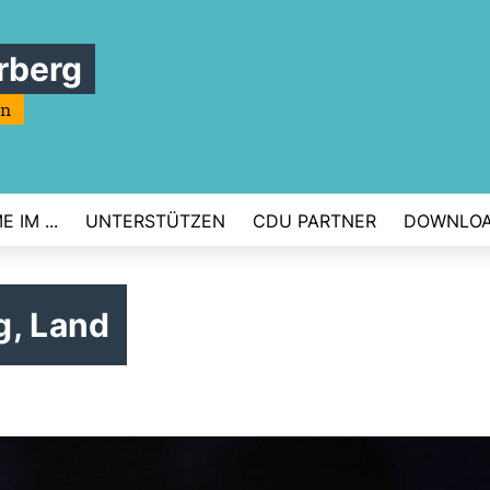
rberg
rn
 IM ...
UNTERSTÜTZEN
CDU PARTNER
DOWNLO
g, Land