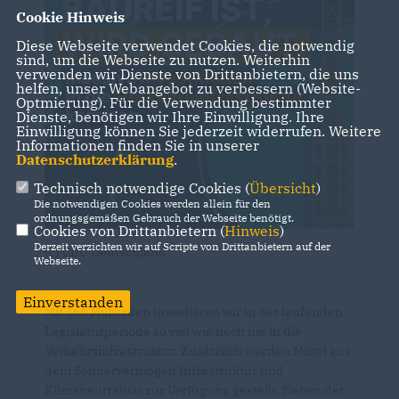
Cookie Hinweis
Diese Webseite verwendet Cookies, die notwendig
sind, um die Webseite zu nutzen. Weiterhin
verwenden wir Dienste von Drittanbietern, die uns
helfen, unser Webangebot zu verbessern (Website-
Optmierung). Für die Verwendung bestimmter
Dienste, benötigen wir Ihre Einwilligung. Ihre
Einwilligung können Sie jederzeit widerrufen. Weitere
Informationen finden Sie in unserer
Datenschutzerklärung
.
Technisch notwendige Cookies (
Übersicht
)
Die notwendigen Cookies werden allein für den
ordnungsgemäßen Gebrauch der Webseite benötigt.
Cookies von Drittanbietern (
Hinweis
)
Derzeit verzichten wir auf Scripte von Drittanbietern auf der
(c) CDU Deutschland
Webseite.
Einverstanden
Mit 166 Milliarden investieren wir in der laufenden
Legislaturperiode so viel wie noch nie in die
Verkehrsinfrastruktur. Zusätzlich werden Mittel aus
dem Sondervermögen Infrastruktur und
Klimaneutralität zur Verfügung gestellt. Neben der