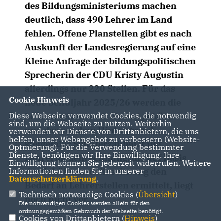
des Bildungsministeriums machen
deutlich, dass 490 Lehrer im Land
fehlen. Offene Planstellen gibt es nach
Auskunft der Landesregierung auf eine
Kleine Anfrage der bildungspolitischen
Sprecherin der CDU Kristy Augustin
allerdings nur 220 Stellen. Für das
Cookie Hinweis
neue Schuljahr 2025/26 werden die
Diese Webseite verwendet Cookies, die notwendig
Lehrerstellen noch einmal gekürzt –
sind, um die Webseite zu nutzen. Weiterhin
und das vor dem Hintergrund
verwenden wir Dienste von Drittanbietern, die uns
helfen, unser Webangebot zu verbessern (Website-
steigender Schülerzahlen. Eine
Optmierung). Für die Verwendung bestimmter
Dienste, benötigen wir Ihre Einwilligung. Ihre
Lehrermodellrechnung, die auf Basis
Einwilligung können Sie jederzeit widerrufen. Weitere
Informationen finden Sie in unserer
der Schülermodellrechnung den
Datenschutzerklärung
.
Bedarf an Lehrerstellen ermittelt, liegt
Technisch notwendige Cookies (
Übersicht
)
noch nicht vor.
Die notwendigen Cookies werden allein für den
ordnungsgemäßen Gebrauch der Webseite benötigt.
Cookies von Drittanbietern (
Hinweis
)