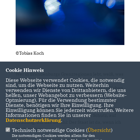
©Tobias Koch
Cookie Hinweis
Wer in Brandenburgs Grenzregionen lebt, weiß, was
Diese Webseite verwendet Cookies, die notwendig
es bedeutet, sich unsicher zu fühlen. Wenn
sind, um die Webseite zu nutzen. Weiterhin
Einbrüche, Diebstähle und Schmuggel zur täglichen
verwenden wir Dienste von Drittanbietern, die uns
helfen, unser Webangebot zu verbessern (Website-
Realität werden, dann muss Staat eine Grenze
Optmierung). Für die Verwendung bestimmter
handeln – nicht nur geographisch, sondern auch
Dienste, benötigen wir Ihre Einwilligung. Ihre
moralisch. Die Bürgerinnen und Bürger im Osten
Einwilligung können Sie jederzeit widerrufen. Weitere
Informationen finden Sie in unserer
unseres Landes haben das Recht auf Schutz, auf
Datenschutzerklärung
.
Ordnung, auf das Gefühl: Der Staat ist da, wenn ich
ihn brauche.
Technisch notwendige Cookies (
Übersicht
)
Die notwendigen Cookies werden allein für den