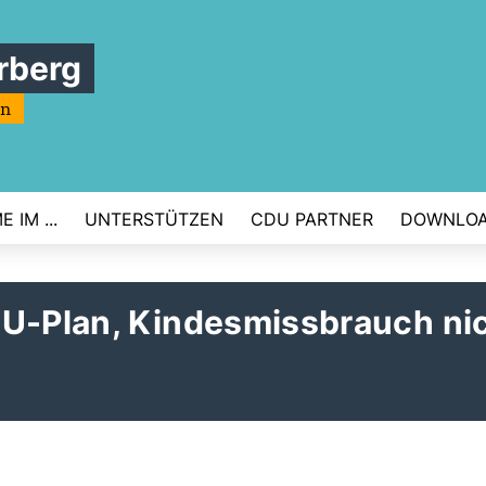
rberg
rn
 IM ...
UNTERSTÜTZEN
CDU PARTNER
DOWNLO
EU-Plan, Kindesmissbrauch ni