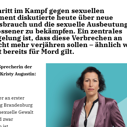
hritt im Kampf gegen sexuellen
ment diskutierte heute über neue
sbrauch und die sexuelle Ausbeutun
ssener zu bekämpfen. Ein zentrales
elung ist, dass diese Verbrechen an
cht mehr verjähren sollen – ähnlich 
 bereits für Mord gilt.
 Sprecherin der
Kristy Augustin:
r an erster
tag Brandenburg
 sexuelle Gewalt
d zwar
 ist.