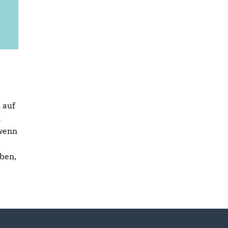
 auf
n
 wenn
aben,