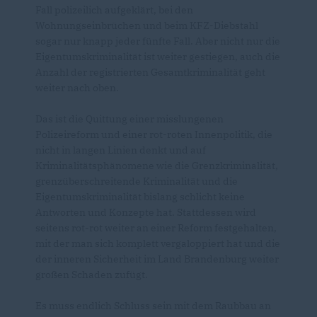
Fall polizeilich aufgeklärt, bei den
Wohnungseinbrüchen und beim KFZ-Diebstahl
sogar nur knapp jeder fünfte Fall. Aber nicht nur die
Eigentumskriminalität ist weiter gestiegen, auch die
Anzahl der registrierten Gesamtkriminalität geht
weiter nach oben.
Das ist die Quittung einer misslungenen
Polizeireform und einer rot-roten Innenpolitik, die
nicht in langen Linien denkt und auf
Kriminalitätsphänomene wie die Grenzkriminalität,
grenzüberschreitende Kriminalität und die
Eigentumskriminalität bislang schlicht keine
Antworten und Konzepte hat. Stattdessen wird
seitens rot-rot weiter an einer Reform festgehalten,
mit der man sich komplett vergaloppiert hat und die
der inneren Sicherheit im Land Brandenburg weiter
großen Schaden zufügt.
Es muss endlich Schluss sein mit dem Raubbau an