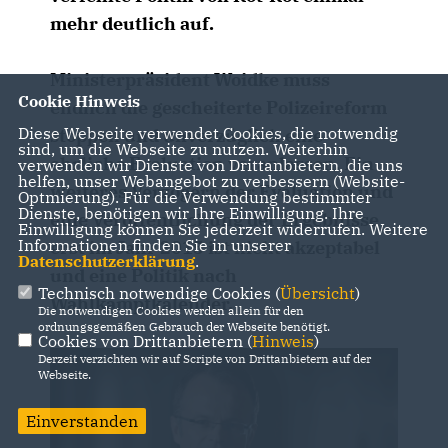
mehr deutlich auf.
Ministerpräsident Woidke muss
Cookie Hinweis
endlich die gescheiterte Polizeireform
Diese Webseite verwendet Cookies, die notwendig
stoppen und unverzüglich eine
sind, um die Webseite zu nutzen. Weiterhin
ehrliche Evaluation veranlassen. Ein
verwenden wir Dienste von Drittanbietern, die uns
helfen, unser Webangebot zu verbessern (Website-
weiteres Verzögern der Evaluation und
Optmierung). Für die Verwendung bestimmter
Dienste, benötigen wir Ihre Einwilligung. Ihre
eine Veröffentlichung der Ergebnisse
Einwilligung können Sie jederzeit widerrufen. Weitere
Informationen finden Sie in unserer
erst im Jahr 2015 ist nicht akzeptabel
Datenschutzerklärung
.
und eine Politik nach
Technisch notwendige Cookies (
Übersicht
)
Wahlkampfkalender.
Die notwendigen Cookies werden allein für den
ordnungsgemäßen Gebrauch der Webseite benötigt.
Cookies von Drittanbietern (
Hinweis
)
Derzeit verzichten wir auf Scripte von Drittanbietern auf der
Webseite.
Einverstanden