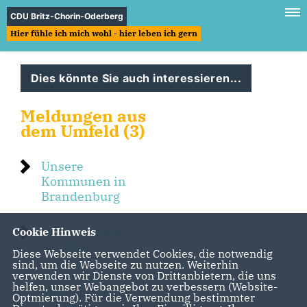
CDU Britz-Chorin-Oderberg
Hier fühle ich mich wohl - hier leben ich gern
Dies könnte Sie auch interessieren...
Meldungen aus
dem Umfeld (3)
Unsere
Kommunen in
Brandenburg
Innenminister
Cookie Hinweis
Schröter
Diese Webseite verwendet Cookies, die notwendig
versucht
sind, um die Webseite zu nutzen. Weiterhin
verwenden wir Dienste von Drittanbietern, die uns
Verantwortung
helfen, unser Webangebot zu verbessern (Website-
für Sicherheit
Optmierung). Für die Verwendung bestimmter