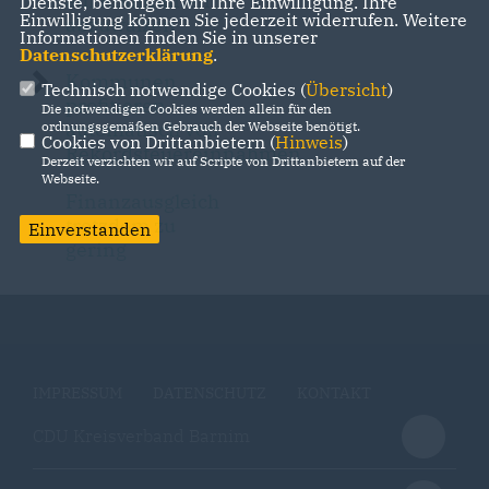
auf Kommunen
Dienste, benötigen wir Ihre Einwilligung. Ihre
Einwilligung können Sie jederzeit widerrufen. Weitere
abzuwälzen
Informationen finden Sie in unserer
Datenschutzerklärung
.
Kommunen
Technisch notwendige Cookies (
Übersicht
)
profitieren
Die notwendigen Cookies werden allein für den
automatisch von
ordnungsgemäßen Gebrauch der Webseite benötigt.
Cookies von Drittanbietern (
Hinweis
)
Rekordsteuereinnahmen
Derzeit verzichten wir auf Scripte von Drittanbietern auf der
-
Webseite.
Finanzausgleich
trotzdem zu
Einverstanden
gering
IMPRESSUM
DATENSCHUTZ
KONTAKT
CDU Kreisverband Barnim