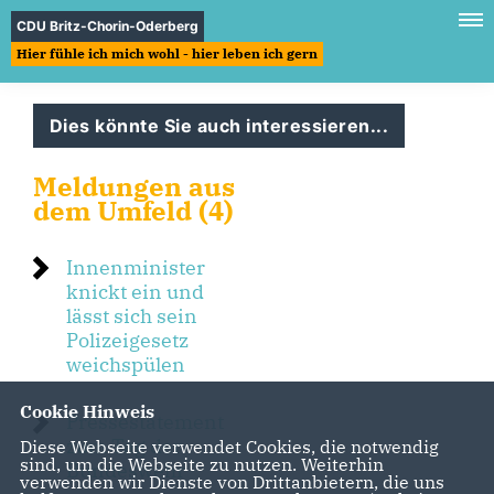
CDU Britz-Chorin-Oderberg
Hier fühle ich mich wohl - hier leben ich gern
Dies könnte Sie auch interessieren...
Meldungen aus
dem Umfeld (4)
Innenminister
knickt ein und
lässt sich sein
Polizeigesetz
weichspülen
Cookie Hinweis
Pressestatement
zum Tag der
Diese Webseite verwendet Cookies, die notwendig
sind, um die Webseite zu nutzen. Weiterhin
Bundeswehr
verwenden wir Dienste von Drittanbietern, die uns