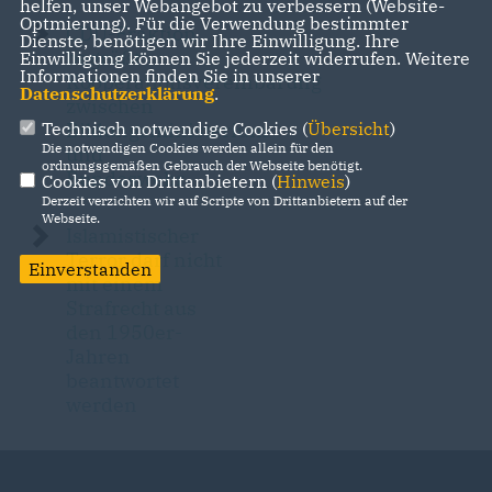
helfen, unser Webangebot zu verbessern (Website-
Optmierung). Für die Verwendung bestimmter
CDU-Fraktion
Dienste, benötigen wir Ihre Einwilligung. Ihre
begrüßt
Einwilligung können Sie jederzeit widerrufen. Weitere
Informationen finden Sie in unserer
Kooperationsvereinbarung
Datenschutzerklärung
.
zwischen
Bildungsministerium
Technisch notwendige Cookies (
Übersicht
)
Die notwendigen Cookies werden allein für den
und
ordnungsgemäßen Gebrauch der Webseite benötigt.
Bundeswehr
Cookies von Drittanbietern (
Hinweis
)
Derzeit verzichten wir auf Scripte von Drittanbietern auf der
Webseite.
Islamistischer
Terror darf nicht
Einverstanden
mit einem
Strafrecht aus
den 1950er-
Jahren
beantwortet
werden