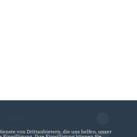
CDU TV
enste von Drittanbietern, die uns helfen, unser
Einwilligung. Ihre Einwilligung können Sie
CDU plus