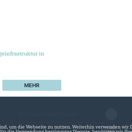
einfrastruktur in
MEHR
CDU Kreisverband Barnim
nd, um die Webseite zu nutzen. Weiterhin verwenden wir Di
r die Verwendung bestimmter Dienste, benötigen wir Ihre 
CDU Brandenburg