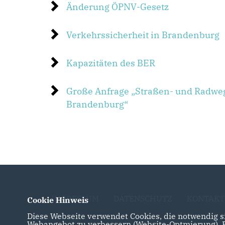
Änderung ÖPNV-Gesetz
Verkehrssicherheit in Brandenburg
Kapazitäten des BER
Große Anfrage „Straßen- und Radweg
Brandenburg“
IMPRESSUM
DATENSCHUTZ
KONTAKT
Cookie Hinweis
Diese Webseite verwendet Cookies, die notwendig si
Webangebot zu verbessern (Website-Optmierung). Fü