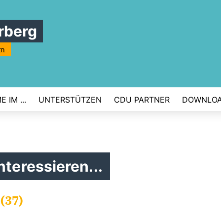
rberg
rn
 IM ...
UNTERSTÜTZEN
CDU PARTNER
DOWNLO
nteressieren...
(37)