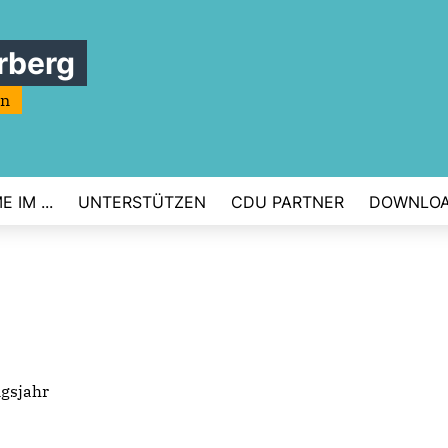
rberg
rn
 IM ...
UNTERSTÜTZEN
CDU PARTNER
DOWNLO
ngsjahr